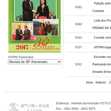
Petição sobr
5092
Coloane.
Lista dos 
5080
PRÉMIO DE 
5044
Convite-Jorn
5037
ATFPM organ
Encontro com
ATFPM Traimestral
5032
Raimundo Arra
Arnaldo Ernes
Início
Anterior
2
Endereço : Avenida da Amizade nº273-
Fax：2851 6856 , 2853 3975 E