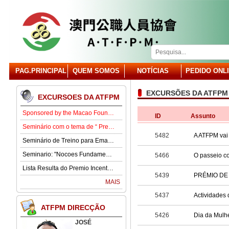
PAG.PRINCIPAL
QUEM SOMOS
NOTÍCIAS
PEDIDO ONL
EXCURSÕES DA ATFPM
EXCURSOES DA ATFPM
Sponsored by the Macao Foundation, the Macau Civil Servants Association (ATFPM) will organize the “Job Opportunities for Youth Seminar” at 3:00 p.m. on 15 August in our Association . Our guest speaker is Lawmaker José Pereira Coutinho.
ID
Assunto
Seminário com o tema de “ Prevenção e Controlo da Gota” .
5482
A ATFPM vai 
Seminário de Treino para Emagrecimento.
Seminario: "Nocoes Fundamentais de Direito Comercialde Macau: Regime das Sociedades Comerciais,Orgaos Sociais, Direitos e Obrigagoes dos Socios"
5466
O passeio c
Lista Resulta do Premio Incentivo 2026
5439
PRÉMIO DE 
MAIS
5437
Actividades 
ATFPM DIRECÇÃO
5426
Dia da Mulhe
JOSÉ