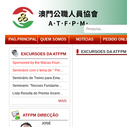
PAG.PRINCIPAL
QUEM SOMOS
NOTÍCIAS
PEDIDO ONL
EXCURSOES DA ATFPM
EXCURSOES DA ATFPM
Sponsored by the Macao Foundation, the Macau Civil Servants Association (ATFPM) will organize the “Job Opportunities for Youth Seminar” at 3:00 p.m. on 15 August in our Association . Our guest speaker is Lawmaker José Pereira Coutinho.
Seminário com o tema de “ Prevenção e Controlo da Gota” .
Seminário de Treino para Emagrecimento.
Seminario: "Nocoes Fundamentais de Direito Comercialde Macau: Regime das Sociedades Comerciais,Orgaos Sociais, Direitos e Obrigagoes dos Socios"
Lista Resulta do Premio Incentivo 2026
MAIS
ATFPM DIRECÇÃO
JOSÉ