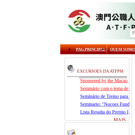
PAG.PRINCIPAL
QUEM SOMO
EXCURSOES DA ATFPM
Sponsored by the Macao Foundation, the Macau Civil Servants Association (ATFPM) will organize the “Job Opportunities for Youth Seminar” at 3:00 p.m. on 15 August in our Association . Our guest speaker is Lawmaker José Pereira Coutinho.
Seminário com o tema de “ Prevenção e Controlo da Gota” .
Seminário de Treino para Emagrecimento.
Seminario: "Nocoes Fundamentais de Direito Comercialde Macau: Regime das Sociedades Comerciais,Orgaos Sociais, Direitos e Obrigagoes dos Socios"
Lista Resulta do Premio Incentivo 2026
MAIS