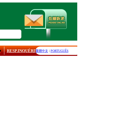
E
RESP.INQUÉRITO
繁體中文
|
PORTUGUÊS