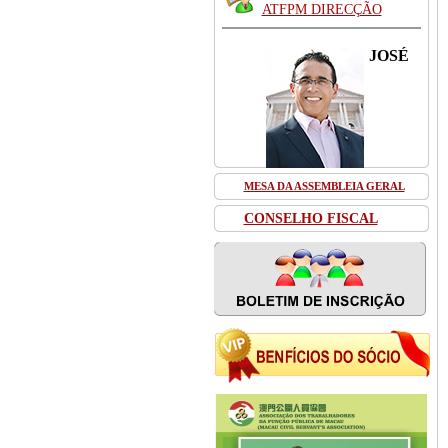
ATFPM DIRECÇÃO
JOSÉ
PEREIRA
MESA DA ASSEMBLEIA GERAL
COUTINHO
CONSELHO FISCAL
Deputado à
Assembleia Legislativa
e Presidente da
Direcção da ATFPM