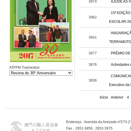
3974
AJUDE AS 
15ª EDIÇÃO
3962
ESCOLAR-201
ANGARIAÇÃ
3941
TERRAMOTO
3877
PRÉMIO DE 
3876
Actividades 
ATFPM Traimestral
COMUNICAÇÃO
3836
Executivo da
Início
Anterior
4
Endereço : Avenida da Amizade nº273-
Fax：2851 6856 , 2853 3975 E