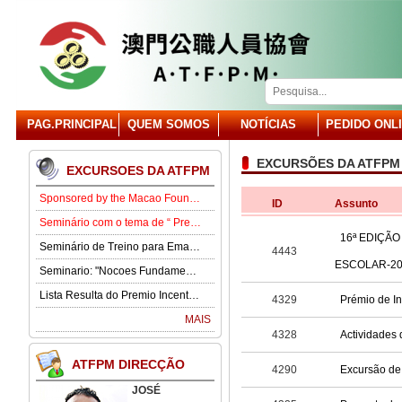
PAG.PRINCIPAL
QUEM SOMOS
NOTÍCIAS
PEDIDO ONL
EXCURSÕES DA ATFPM
EXCURSOES DA ATFPM
Sponsored by the Macao Foundation, the Macau Civil Servants Association (ATFPM) will organize the “Job Opportunities for Youth Seminar” at 3:00 p.m. on 15 August in our Association . Our guest speaker is Lawmaker José Pereira Coutinho.
ID
Assunto
Seminário com o tema de “ Prevenção e Controlo da Gota” .
16ª EDIÇÃO
Seminário de Treino para Emagrecimento.
4443
ESCOLAR-201
Seminario: "Nocoes Fundamentais de Direito Comercialde Macau: Regime das Sociedades Comerciais,Orgaos Sociais, Direitos e Obrigagoes dos Socios"
Lista Resulta do Premio Incentivo 2026
4329
Prémio de In
MAIS
4328
Actividades 
ATFPM DIRECÇÃO
4290
Excursão de
JOSÉ