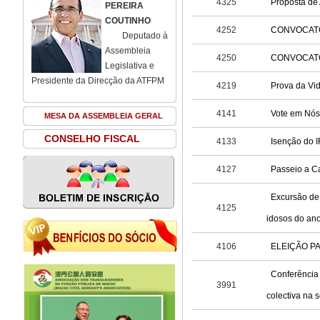
4325
Proposta de 
PEREIRA
COUTINHO
4252
CONVOCAT
Deputado à
Assembleia
4250
CONVOCAT
Legislativa e
Presidente da Direcção da ATFPM
4219
Prova da Vi
4141
Vote em Nós
MESA DA ASSEMBLEIA GERAL
CONSELHO FISCAL
4133
Isenção do 
4127
Passeio a Ca
Excursão de 
4125
idosos do an
4106
ELEIÇÃO P
Conferência 
3991
colectiva na 