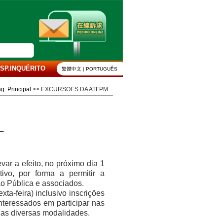
SP.INQUÉRITO
繁體中文
|
PORTUGUÊS
g. Principal
>> EXCURSOES DA ATFPM
–
var a efeito, no próximo dia 1
tivo, por forma a permitir a
ão Pública e associados.
exta
-feira) inclusivo inscrições
nteressados em participar nas
as diversas modalidades.