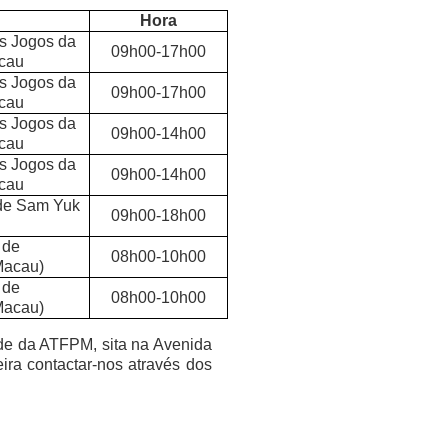
Hora
s Jogos da
09
h00-1
7
h00
acau
s Jogos da
09
h00-1
7
h00
acau
s Jogos da
09h00-1
4
h00
acau
s Jogos da
09h00-1
4
h00
acau
 de Sam Yuk
09
h00-18h00
 de
08h00-10h00
Macau)
 de
08h00-10h00
Macau)
ede da ATFPM, sita na Avenida
ira contactar-nos através dos