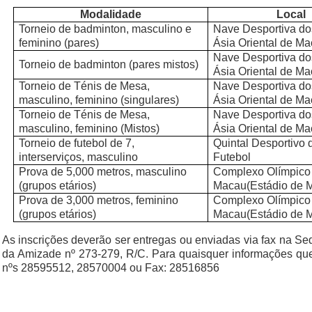
Modalidade
Local
Torneio de badminton, masculino e
Nave Desportiva do
feminino (pares)
Ásia Oriental de M
Nave Desportiva do
Torneio de badminton (pares mistos)
Ásia Oriental de M
Torneio de Ténis de Mesa,
Nave Desportiva do
masculino, feminino (singulares)
Ásia Oriental de M
Torneio de Ténis de Mesa,
Nave Desportiva do
masculino, feminino (Mistos)
Ásia Oriental de M
Torneio de futebol de 7,
Quintal Desportivo
interserviços, masculino
Futebol
Prova de 5,000 metros, masculino
Complexo Olímpico
(grupos etários)
Macau(Estádio de 
Prova de 3,000 metros, feminino
Complexo Olímpico
(grupos etários)
Macau(Estádio de 
As inscrições deverão ser entregas ou enviadas via fax na S
da Amizade nº 273-279, R/C. Para quaisquer informações que
nºs 28595512, 28570004 ou Fax: 28516856