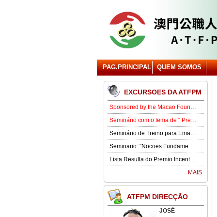
PAG.PRINCIPAL
QUEM SOMOS
EXCURSOES DA ATFPM
Sponsored by the Macao Foundation, the Macau Civil Servants Association (ATFPM) will organize the “Job Opportunities for Youth Seminar” at 3:00 p.m. on 15 August in our Association . Our guest speaker is Lawmaker José Pereira Coutinho.
Seminário com o tema de “ Prevenção e Controlo da Gota” .
Seminário de Treino para Emagrecimento.
Seminario: "Nocoes Fundamentais de Direito Comercialde Macau: Regime das Sociedades Comerciais,Orgaos Sociais, Direitos e Obrigagoes dos Socios"
Lista Resulta do Premio Incentivo 2026
MAIS
ATFPM DIRECÇÃO
JOSÉ