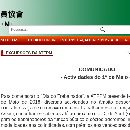
NOTÍCIAS
PEDIDO ONLINE
INTERPELAÇÃO
RESPOSTA IE
RE
EXCURSOES DA ATFPM
Pa
COMUNICADO
- Actividades do 1º de Maio 
Para comemorar o "Dia do Trabalhador",
a ATFPM
pretende le
de Maio de 201
8
, diversas actividades no âmbito despor
confraternização e o convívio entre os Trabalhadores da Funç
Assim, encontram-se abertas até ao próximo dia
13
de Abril (
s
para os trabalhadores da função pública e sócios aderentes, i
modalidades abaixo indicadas, com prémios aos vencedores d