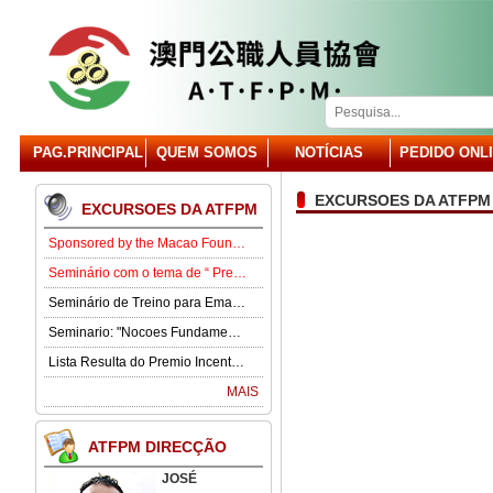
PAG.PRINCIPAL
QUEM SOMOS
NOTÍCIAS
PEDIDO ONL
EXCURSOES DA ATFPM
EXCURSOES DA ATFPM
Sponsored by the Macao Foundation, the Macau Civil Servants Association (ATFPM) will organize the “Job Opportunities for Youth Seminar” at 3:00 p.m. on 15 August in our Association . Our guest speaker is Lawmaker José Pereira Coutinho.
Seminário com o tema de “ Prevenção e Controlo da Gota” .
Seminário de Treino para Emagrecimento.
Seminario: "Nocoes Fundamentais de Direito Comercialde Macau: Regime das Sociedades Comerciais,Orgaos Sociais, Direitos e Obrigagoes dos Socios"
Lista Resulta do Premio Incentivo 2026
MAIS
ATFPM DIRECÇÃO
JOSÉ