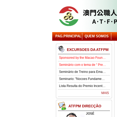
PAG.PRINCIPAL
QUEM SOMOS
EXCURSOES DA ATFPM
Sponsored by the Macao Foundation, the Macau Civil Servants Association (ATFPM) will organize the “Job Opportunities for Youth Seminar” at 3:00 p.m. on 15 August in our Association . Our guest speaker is Lawmaker José Pereira Coutinho.
Seminário com o tema de “ Prevenção e Controlo da Gota” .
Seminário de Treino para Emagrecimento.
Seminario: "Nocoes Fundamentais de Direito Comercialde Macau: Regime das Sociedades Comerciais,Orgaos Sociais, Direitos e Obrigagoes dos Socios"
Lista Resulta do Premio Incentivo 2026
MAIS
ATFPM DIRECÇÃO
JOSÉ