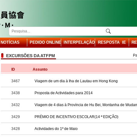
NOTÍCIAS
PEDIDO ONLINE
INTERPELAÇÃO
RESPOSTA IE
RE
EXCURSÕES DA ATFPM
Pa
ID
Assunto
3467
Viagem de um dia à Iha de Lautau em Hong Kong
3438
Proposta de Actividades para 2014
3432
Viagem de 4 dias à Província de Hu Bei, Montanha de Wuda
3429
PRÉMIO DE INCENTIVO ESCOLAR(14 ª EDIÇÃO)
3428
Actividades do 1º de Maio