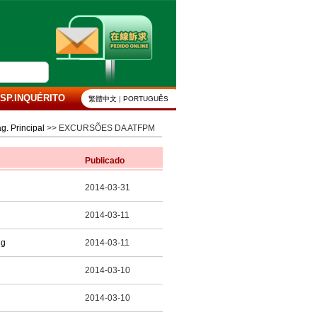
SP.INQUÉRITO
繁體中文
|
PORTUGUÊS
g. Principal
>> EXCURSÕES DA ATFPM
Publicado
2014-03-31
2014-03-11
ng
2014-03-11
2014-03-10
2014-03-10