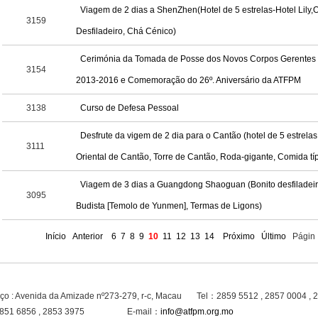
Viagem de 2 dias a ShenZhen(Hotel de 5 estrelas-Hotel Lily,
3159
Desfiladeiro, Chá Cénico)
Cerimónia da Tomada de Posse dos Novos Corpos Gerentes 
3154
2013-2016 e Comemoração do 26º. Aniversário da ATFPM
3138
Curso de Defesa Pessoal
Desfrute da vigem de 2 dia para o Cantão (hotel de 5 estrelas
3111
Oriental de Cantão, Torre de Cantão, Roda-gigante, Comida tí
Viagem de 3 dias a Guangdong Shaoguan (Bonito desfiladeir
3095
Budista [Temolo de Yunmen], Termas de Ligons)
Início
Anterior
6
7
8
9
10
11
12
13
14
Próximo
Último
Págin
ço : Avenida da Amizade nº273-279, r-c, Macau Tel：2859 5512 , 2857 0004 , 
851 6856 , 2853 3975 E-mail：
info@atfpm.org.mo