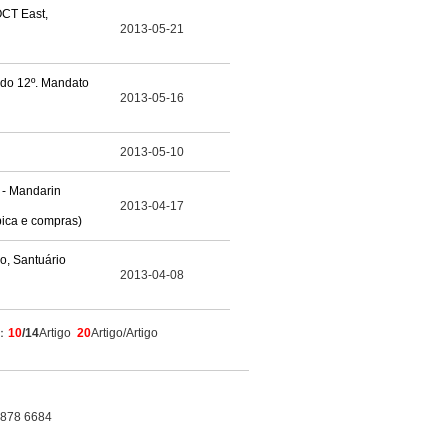
OCT East,
2013-05-21
do 12º. Mandato
2013-05-16
2013-05-10
 - Mandarin
2013-04-17
pica e compras)
o, Santuário
2013-04-08
：
10
/14
Artigo
20
Artigo/Artigo
2878 6684