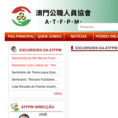
PAG.PRINCIPAL
QUEM SOMOS
NOTÍCIAS
PEDIDO ONL
EXCURSOES DA ATFPM
EXCURSOES DA ATFPM
Sponsored by the Macao Foundation, the Macau Civil Servants Association (ATFPM) will organize the “Job Opportunities for Youth Seminar” at 3:00 p.m. on 15 August in our Association . Our guest speaker is Lawmaker José Pereira Coutinho.
Seminário com o tema de “ Prevenção e Controlo da Gota” .
Seminário de Treino para Emagrecimento.
Seminario: "Nocoes Fundamentais de Direito Comercialde Macau: Regime das Sociedades Comerciais,Orgaos Sociais, Direitos e Obrigagoes dos Socios"
Lista Resulta do Premio Incentivo 2026
MAIS
ATFPM DIRECÇÃO
JOSÉ