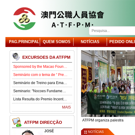
PAG.PRINCIPAL
QUEM SOMOS
NOTÍCIAS
PEDIDO ONL
EXCURSOES DA ATFPM
Sponsored by the Macao Foundation, the Macau Civil Servants Association (ATFPM) will organize the “Job Opportunities for Youth Seminar” at 3:00 p.m. on 15 August in our Association . Our guest speaker is Lawmaker José Pereira Coutinho.
Seminário com o tema de “ Prevenção e Controlo da Gota” .
Seminário de Treino para Emagrecimento.
Seminario: "Nocoes Fundamentais de Direito Comercialde Macau: Regime das Sociedades Comerciais,Orgaos Sociais, Direitos e Obrigagoes dos Socios"
Lista Resulta do Premio Incentivo 2026
MAIS
za Seminário
ATFPM organiza palestra
ATFPM DIRECÇÃO
JOSÉ
NOTÍCIAS