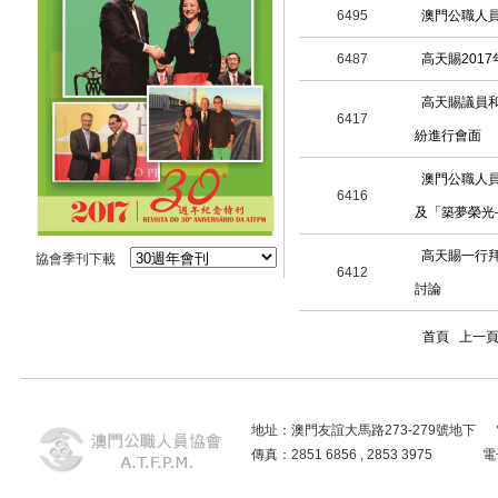
6495
澳門公職人
6487
高天賜2017
高天賜議員
6417
紛進行會面
澳門公職人
6416
及「築夢榮光
高天賜一行
協會季刊下載
6412
討論
首頁
上一
地址：澳門友誼大馬路273-279號地下 電話：2859
傳真：2851 6856 , 2853 3975