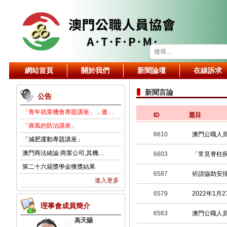
網站首頁
關於我們
新聞論壇
在線訴求
新聞言論
公告
「青年就業機會專題講座」，邀…
ID
題目
「痛風的防治講座」
6610
澳門公職人員
「減肥運動專題講座」
澳門商法緒論:商業公司,其機…
6603
「常見脊柱
第二十六屆獎學金獲獎結果
6587
祈請協助安
進入更多
6579
2022年1
理事會成員簡介
6563
澳門公職人
高天賜