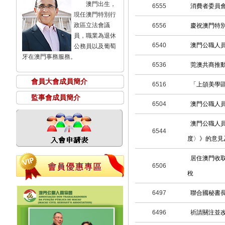
澳門出生，
6555
消費者委員
現任澳門特別行
政區立法會議
6556
慶祝澳門特別
員，職業為退休
6540
澳門公職人
公務員以及葡萄
牙在澳門事務服務。
6536
莞澳共商推
會員大會成員簡介
6516
「上頜美學
監事會成員簡介
6504
澳門公職人員
澳門公職人員
6544
度〉》的意見
居住澳門收取
6506
稅
6497
聯合國秘書
6496
祈請關注並