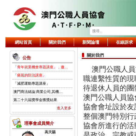
網站首頁
關於我們
新聞論壇
在線訴求
關於我們
公告
「青年就業機會專題講座」，邀…
澳門公職人員協
「痛風的防治講座」
職連繫性質的現
「減肥運動專題講座」
待退休人員的團
澳門商法緒論:商業公司,其機…
澳門公職人員協
第二十六屆獎學金獲獎結果
協會會址設於友
進入更多
整個澳門特別行
理事會成員簡介
協會所進行的活
高天賜
是政治、宗教或