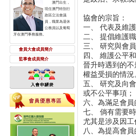
澳門出生，
現任澳門特別行
政區立法會議
協會的宗旨：
員，職業為退休
一、 代表及維
公務員以及葡萄
牙在澳門事務服務。
二、 提倡維護
三、 研究與會
會員大會成員簡介
四、 維護公平
監事會成員簡介
晉升時遇到的不
權益受損的情況
五、 研究及向
或不公平事項；
六、為滿足會員
七、 倘有需要
尤其是涉及因工
八、為提高會員