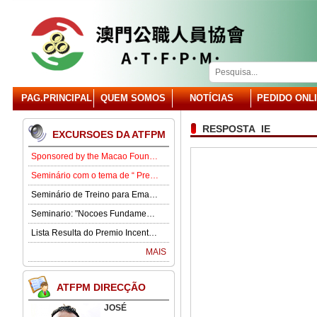
PAG.PRINCIPAL
QUEM SOMOS
NOTÍCIAS
PEDIDO ONL
RESPOSTA IE
EXCURSOES DA ATFPM
Sponsored by the Macao Foundation, the Macau Civil Servants Association (ATFPM) will organize the “Job Opportunities for Youth Seminar” at 3:00 p.m. on 15 August in our Association . Our guest speaker is Lawmaker José Pereira Coutinho.
Seminário com o tema de “ Prevenção e Controlo da Gota” .
Seminário de Treino para Emagrecimento.
Seminario: "Nocoes Fundamentais de Direito Comercialde Macau: Regime das Sociedades Comerciais,Orgaos Sociais, Direitos e Obrigagoes dos Socios"
Lista Resulta do Premio Incentivo 2026
MAIS
ATFPM DIRECÇÃO
JOSÉ