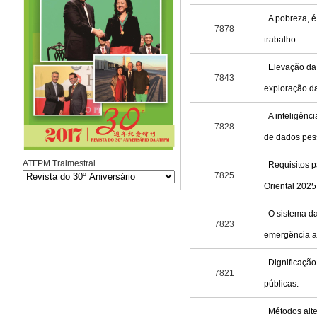
A pobreza, é
7878
trabalho.
Elevação da 
7843
exploração d
A inteligênci
7828
de dados pes
ATFPM Traimestral
Requisitos p
7825
Oriental 2025
O sistema d
7823
emergência a
Dignificação
7821
públicas.
Métodos alte