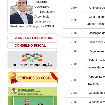
PEREIRA
COUTINHO
7894
Ambiente de 
Deputado à
Assembleia
Criar um bom
7893
Legislativa e
apoios aos atl
Presidente da Direcção da ATFPM
7892
Utilização 
MESA DA ASSEMBLEIA GERAL
7891
Saúde menta
CONSELHO FISCAL
7887
Regulamenta
Estabilizaçã
7885
necessidade.
A pobreza, é
7883
trabalho.
7882
Questão de 
7880
O desenvolv