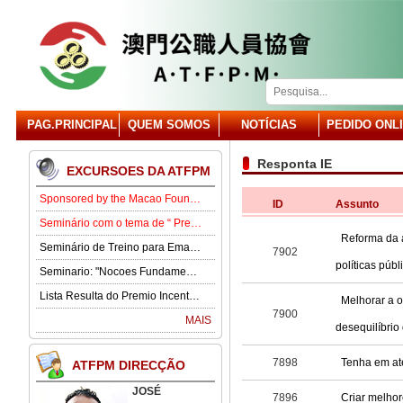
PAG.PRINCIPAL
QUEM SOMOS
NOTÍCIAS
PEDIDO ONL
Responta IE
EXCURSOES DA ATFPM
Sponsored by the Macao Foundation, the Macau Civil Servants Association (ATFPM) will organize the “Job Opportunities for Youth Seminar” at 3:00 p.m. on 15 August in our Association . Our guest speaker is Lawmaker José Pereira Coutinho.
ID
Assunto
Seminário com o tema de “ Prevenção e Controlo da Gota” .
Reforma da 
Seminário de Treino para Emagrecimento.
7902
políticas públ
Seminario: "Nocoes Fundamentais de Direito Comercialde Macau: Regime das Sociedades Comerciais,Orgaos Sociais, Direitos e Obrigagoes dos Socios"
Lista Resulta do Premio Incentivo 2026
Melhorar a o
7900
MAIS
desequilíbrio
7898
Tenha em at
ATFPM DIRECÇÃO
JOSÉ
7896
Criar melhor