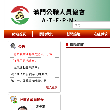
網站首頁
關於我們
新聞論壇
在線訴求
問卷調查
公告
「青年就業機會專題講座」，邀…
「痛風的防治講座」
「減肥運動專題講座」
澳門商法緒論:商業公司,其機…
第二十六屆獎學金獲獎結果
進入更多
理事會成員簡介
高天賜