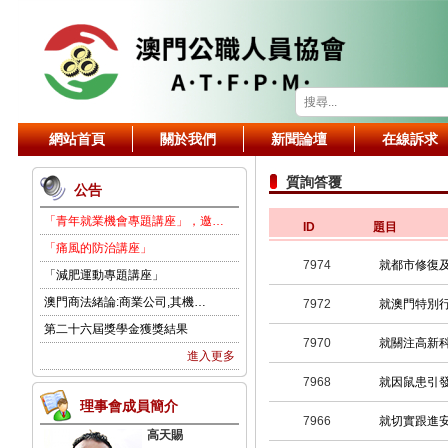
網站首頁
關於我們
新聞論壇
在線訴求
質詢答覆
公告
「青年就業機會專題講座」，邀…
ID
題目
「痛風的防治講座」
7974
就都市修復
「減肥運動專題講座」
澳門商法緒論:商業公司,其機…
7972
就澳門特別
第二十六屆獎學金獲獎結果
7970
就關注高新
進入更多
7968
就因鼠患引
理事會成員簡介
7966
就切實跟進
高天賜