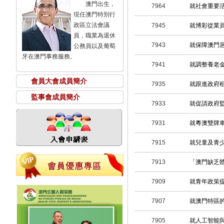
澳門出生，
7964
就社會重要
現任澳門特別行
政區立法會議
7945
就博彩從業
員，職業為退休
7943
就保障澳門
公務員以及葡萄
牙在澳門事務服務。
7941
就調整養老
會員大會成員簡介
7935
就跟進政府
監事會成員簡介
7933
就促請政府
7931
就粵澳雙牌
7915
就兒童及青
7913
「澳門缺乏
7909
就青年政策
7907
就澳門特區
7905
就人工智能