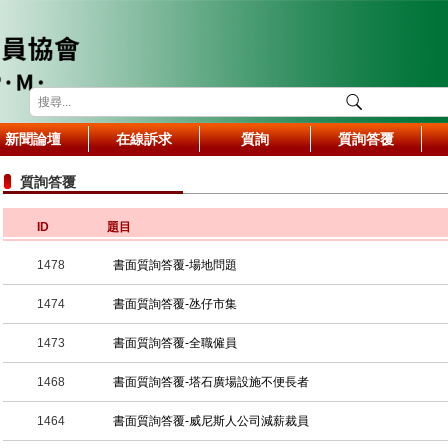
新聞論壇
在線訴求
質詢
質詢答覆
質詢答覆
ID
題目
1478
書面質詢答覆-場地問題
1474
書面質詢答覆-氹仔市集
1473
書面質詢答覆-全職僱員
1468
書面質詢答覆-塔石廣場設施不便長者
1464
書面質詢答覆-威尼斯人公司減薪裁員