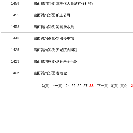
1459
書面質詢答覆-軍事化人員應有權利補貼
1455
書面質詢答覆-航空公司
1453
書面質詢答覆-海關潛水員
1448
書面質詢答覆-水浸停車場
1425
書面質詢答覆-安老院舍問題
1423
書面質詢答覆-退休基金供款
1406
書面質詢答覆-養老金
首頁
上一頁
24
25
26
27
28
下一頁 尾頁 頁次：
2