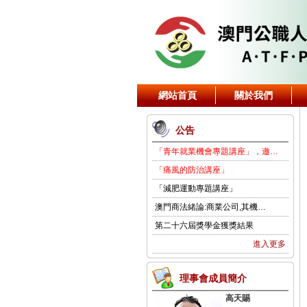
網站首頁
關於我們
公告
「青年就業機會專題講座」，邀…
「痛風的防治講座」
「減肥運動專題講座」
澳門商法緒論:商業公司,其機…
第二十六屆獎學金獲獎結果
進入更多
理事會成員簡介
高天賜