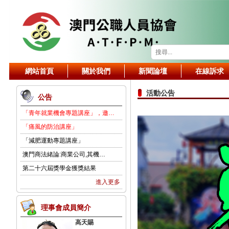
網站首頁
關於我們
新聞論壇
在線訴求
活動公告
公告
「青年就業機會專題講座」，邀…
「痛風的防治講座」
「減肥運動專題講座」
澳門商法緒論:商業公司,其機…
第二十六屆獎學金獲獎結果
進入更多
理事會成員簡介
高天賜