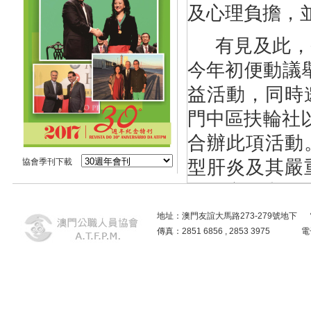
及心理負擔，
有見及此，
今年初便
動議
益活動，
同時
門中區扶輪社
合辦此項活動
協會季刊下載
型肝炎及其嚴
倡健康人生，
地址：澳門友誼大馬路273-279號地下 電話：2859
〈關愛滿人
傳真：2851 6856 , 2853 3975
動，將於本年
主要包括：１
資料，病毒在