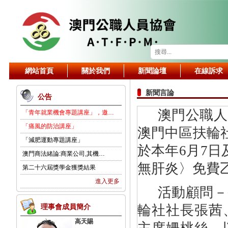
網站首頁
關於我們
新聞論壇
在線訴求
新聞言論
公告
澳門公職人
「青年就業機會專題講座」，邀…
「痛風的防治講座」
澳門中區扶輪
「減肥運動專題講座」
於本年
6
月
7
日
澳門商法緒論:商業公司,其機…
無肝炎〉
免費
第二十六屆獎學金獲獎結果
進入更多
活動顧問－
理事會成員簡介
輪社社長
張茜
高天賜