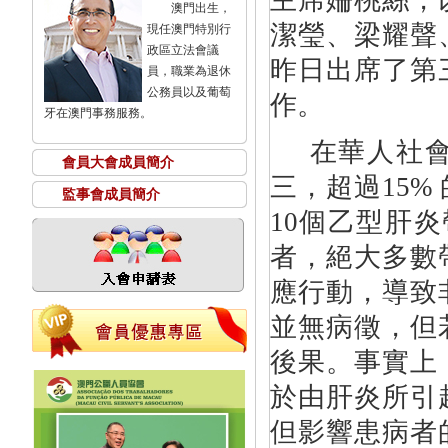
主席姍桃絲，
澳門出生，
潔瑩、梁耀聲
現任澳門特別行
政區立法會議
昨日出席了第
員，職業為退休
公務員以及葡萄
作
。
牙在澳門事務服務。
在華人社
會員大會成員簡介
三，超過
15%
監事會成員簡介
10
個乙型肝炎
者，絕大多數
應行動，導致
並無病徵，但
後果。事實上
於由肝炎所引
但影響患病者