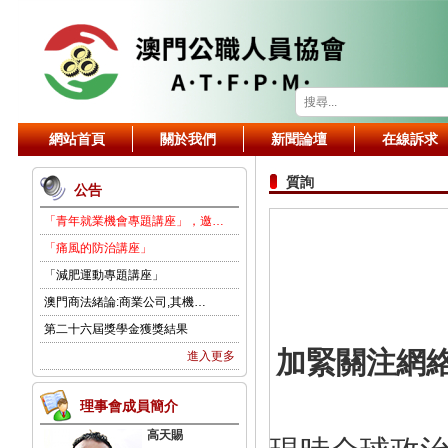
網站首頁
關於我們
新聞論壇
在線訴求
質詢
公告
「青年就業機會專題講座」，邀…
「痛風的防治講座」
「減肥運動專題講座」
澳門商法緒論:商業公司,其機…
第二十六屆獎學金獲獎結果
加緊關注網
進入更多
理事會成員簡介
高天賜