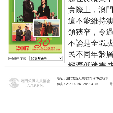
實際上，澳
這不能維持澳
類狹窄，令過
不論是全職或
民不同年齡
協會季刊下載
經濟低迷需 
上述問題更成
地址：澳門友誼大馬路273-279號地下 電話：2859
傳真：2851 6856 , 2853 3975
兇。
近年隨着國
資源角度原意