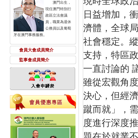
現時全球政
澳門出生，
現任澳門特別行
日益增加，
政區立法會議
員，職業為退休
濟體，全球局
公務員以及葡萄
牙在澳門事務服務。
社會穩定。
會員大會成員簡介
支持，特區
監事會成員簡介
一直討論的 
雖從宏觀角
決心，但經濟
蹴而就」，需
度進行深度推
題在於就業