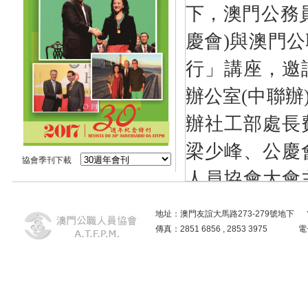
下，澳門公務
慶會
)
與澳門公
行」講座，邀
辦公室
(
中聯辦
辦社工部處長
梁少峰、公慶
協會季刊下載
人員協會大會
出席是次講座
地址：澳門友誼大馬路273-279號地下 電話：2859
主講嘉賓姜
傳真：2851 6856 , 2853 3975
理的組織架構
國家根本制度