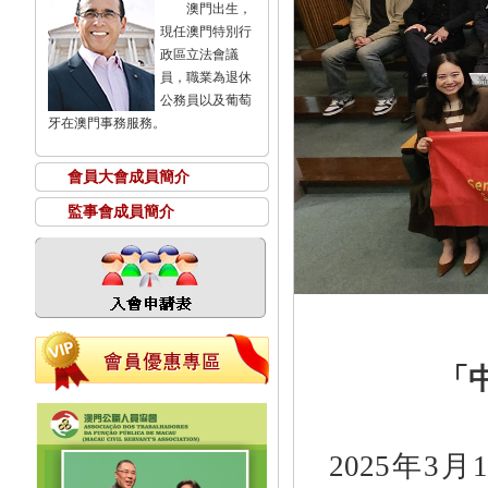
澳門出生，
現任澳門特別行
政區立法會議
員，職業為退休
公務員以及葡萄
牙在澳門事務服務。
會員大會成員簡介
監事會成員簡介
「
2025
年
3
月
1