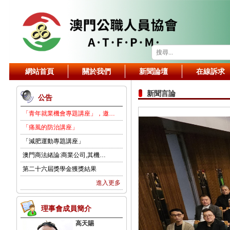
網站首頁
關於我們
新聞論壇
在線訴求
新聞言論
公告
「青年就業機會專題講座」，邀…
「痛風的防治講座」
「減肥運動專題講座」
澳門商法緒論:商業公司,其機…
第二十六屆獎學金獲獎結果
進入更多
理事會成員簡介
高天賜