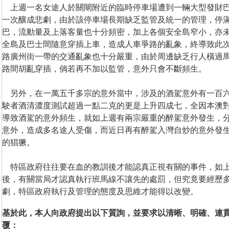
上週一名女途人於關閘附近的臨時停車場遭到一輛大型發財巴
一次釀成悲劇，由於該停車場長期缺乏監管及統一的管理，停
巴，流動量及上落客量也十分頻密，加上各個安全島窄小，亦
全島及巴士間隨意穿插上車，造成人車爭路的亂象，終導致此
路廣州街一帶的交通亂象也十分嚴重，由於周邊缺乏行人橫過
路間胡亂穿插，倘若再不加以監管，意外只會不斷頻生。
另外，在一萬五千多宗的意外當中，涉及的酒駕意外有一百六
駛者酒清濃度測試超過一點二克的更是上升四成七，全因本澳
導致酒駕的意外頻生，就如上週有兩宗嚴重的醉駕意外發生，
意外，造成多名途人受傷，而近日再有醉駕入灣自炒的意外發
的猖獗。
特區政府往往要在血的教訓後才能認真正視有關的事件，如上
後，有關當局才認真執行班馬線不讓先的處罰，但究竟要經歷
劇，特區政府執行及管理的態度及思維才能得以改變。
基於此，本人向政府提出以下質詢，並要求以清晰、明確、連
覆：