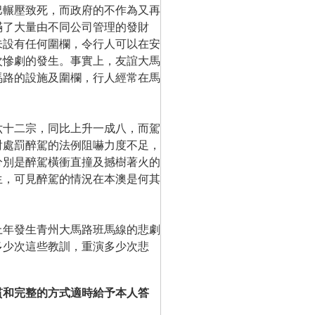
輾壓致死，而政府的不作為又再
滿了大量由不同公司管理的發財
未設有任何圍欄，令行人可以在安
次慘劇的發生。事實上，友誼大馬
馬路的設施及圍欄，行人經常在馬
十二宗，同比上升一成八，而駕
對處罰醉駕的法例阻嚇力度不足，
分別是醉駕橫衝直撞及撼樹著火的
生，可見醉駕的情況在本澳是何其
年發生青州大馬路班馬線的悲劇
多少次這些教訓，重演多少次悲
貫和完整的方式適時給予本人答