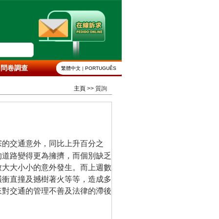
問卷調查
繁體中文
|
PORTUGUÊS
主頁
>> 質詢
宗的交通意外，同比上升百分之
的道路變得更為擁擠，而個別缺乏
致大大小小的意外發生。而上週數
橫衝直撞及撼樹著火等等，造成多
來對交通的管理不善及法律的滯後