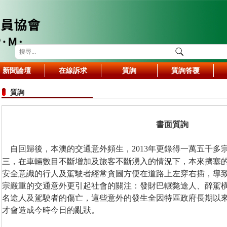
新聞論壇
在線訴求
質詢
質詢答覆
質詢
書面質詢
自回歸後，本澳的交通意外頻生，
年更錄得一萬五千多
2013
三，在車輛數目不斷增加及旅客不斷湧入的情況下，本來擠塞
安全意識的行人及駕駛者經常貪圖方便在道路上左穿右插，導
宗嚴重的交通意外更引起社會的關注：發財巴輾斃途人、醉駕
名途人及駕駛者的傷亡，這些意外的發生全因特區政府長期以
才會造成今時今日的亂狀。