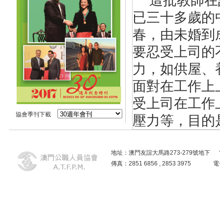
這批教師在
已三十多歲的
春，由未婚到
要忍受上司的
力，如供屋、
面對在工作上
受上司在工作
協會季刊下載
壓力等，目的
或以不合乎標
地址：澳門友誼大馬路273-279號地下 電話：2859
這批教師全
傳真：2851 6856 , 2853 3975
教育暨青年局
在少年感化院
年局所規定的