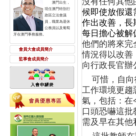
沒有任何其他
澳門出生，
現任澳門特別行
候即使放假還
政區立法會議
作出改善，長
員，職業為退休
公務員以及葡萄
每日擔心被解
牙在澳門事務服務。
他們的將來完
會員大會成員簡介
情況得以改善
監事會成員簡介
向行政長官辦
可惜，自向
工作環境更趨
氣，包括：在
口頭恐嚇這批
需及早在其他