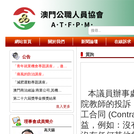
網站首頁
關於我們
新聞論壇
在線訴求
質詢
公告
「青年就業機會專題講座」，邀…
「痛風的防治講座」
「減肥運動專題講座」
澳門商法緒論:商業公司,其機…
本議員辦事
第二十六屆獎學金獲獎結果
院教師的投訴
進入更多
工合同 (Contr
理事會成員簡介
益，例如：沒
高天賜