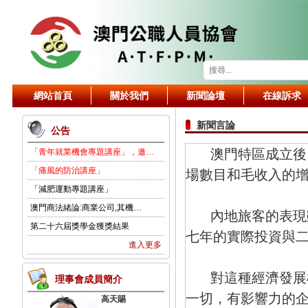
網站首頁
關於我們
新聞論壇
在線訴求
新聞言論
公告
澳門特區成立後，
「青年就業機會專題講座」，邀…
「痛風的防治講座」
場數目和毛收入的
「減肥運動專題講座」
澳門商法緒論:商業公司,其機…
內地旅客的表現雖
第二十六屆獎學金獲獎結果
七年的實際投資與二
進入更多
對這種經濟發展模
理事會成員簡介
一切，有影響力的
高天賜