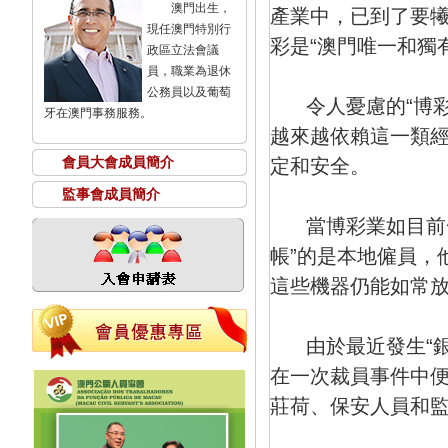
澳門出生，
產業中，已到了要
現任澳門特別行
彩是“澳門唯一和獨
政區立法會議
員，職業為退休
公務員以及葡萄
令人憂慮的“博彩
牙在澳門事務服務。
越來越依賴這一類
會員大會成員簡介
定和安全。
監事會成員簡介
當博彩業如目前一
帳”的是本地僱員，
這些機器仍能如常
由於最近發生“銀
在一次裁員事件中
莊荷、保安人員和