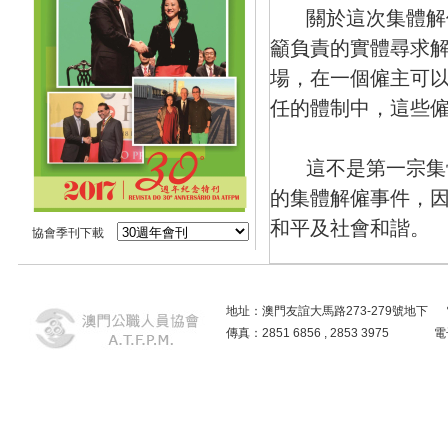
關於這次集體解僱
籲負責的實體尋求
場，在一個僱主可
任的體制中，這些
這不是第一宗集體
的集體解僱事件，
和平及社會和諧。
協會季刊下載
第三常設委員會就
地址：澳門友誼大馬路273-279號地下 電話：2859
的是，審議中的法
傳真：2851 6856 , 2853 3975
更多僱員正當權利
介入雙方簽訂的協
簽訂的公正協議?