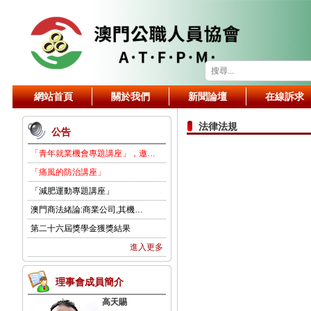
網站首頁
關於我們
新聞論壇
在線訴求
法律法規
公告
「青年就業機會專題講座」，邀…
「痛風的防治講座」
「減肥運動專題講座」
澳門商法緒論:商業公司,其機…
第二十六屆獎學金獲獎結果
進入更多
理事會成員簡介
高天賜