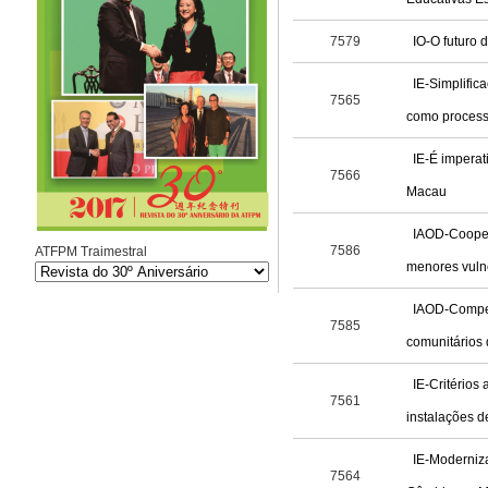
7579
IO-O futuro 
IE-Simplific
7565
como processo
IE-É imperat
7566
Macau
IAOD-Coopera
7586
ATFPM Traimestral
menores vuln
IAOD-Compet
7585
comunitários
IE-Critérios
7561
instalações d
IE-Moderniza
7564