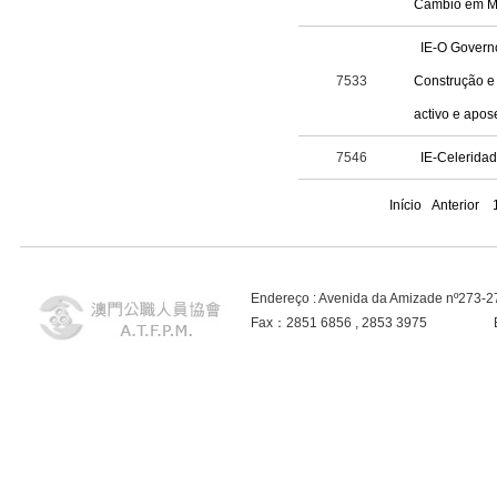
Câmbio em 
IE-O Govern
7533
Construção e 
activo e apos
7546
IE-Celeridad
Início
Anterior
Endereço : Avenida da Amizade nº273-
Fax：2851 6856 , 2853 3975 E