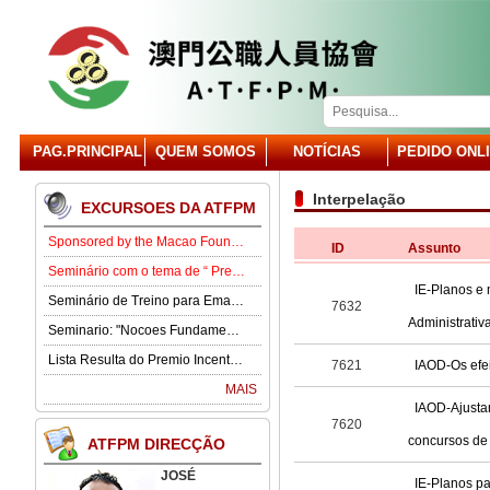
PAG.PRINCIPAL
QUEM SOMOS
NOTÍCIAS
PEDIDO ONL
Interpelação
EXCURSOES DA ATFPM
Sponsored by the Macao Foundation, the Macau Civil Servants Association (ATFPM) will organize the “Job Opportunities for Youth Seminar” at 3:00 p.m. on 15 August in our Association . Our guest speaker is Lawmaker José Pereira Coutinho.
ID
Assunto
Seminário com o tema de “ Prevenção e Controlo da Gota” .
IE-Planos e
Seminário de Treino para Emagrecimento.
7632
Administrati
Seminario: "Nocoes Fundamentais de Direito Comercialde Macau: Regime das Sociedades Comerciais,Orgaos Sociais, Direitos e Obrigagoes dos Socios"
Lista Resulta do Premio Incentivo 2026
7621
IAOD-Os efe
MAIS
IAOD-Ajustar
7620
concursos de 
ATFPM DIRECÇÃO
JOSÉ
IE-Planos pa