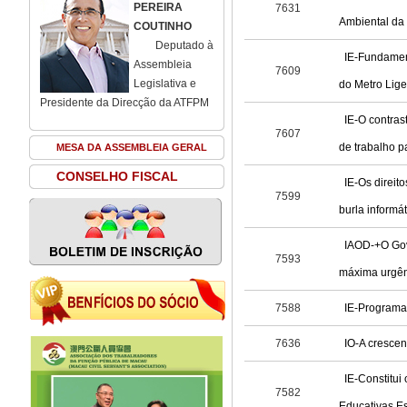
PEREIRA
7631
Ambiental d
COUTINHO
Deputado à
IE-Fundament
Assembleia
7609
Legislativa e
do Metro Lig
Presidente da Direcção da ATFPM
IE-O contras
7607
de trabalho p
MESA DA ASSEMBLEIA GERAL
CONSELHO FISCAL
IE-Os direit
7599
burla informát
IAOD-+O Gov
7593
máxima urgên
7588
IE-Programa
7636
IO-A crescen
IE-Constitu
7582
Educativas Es