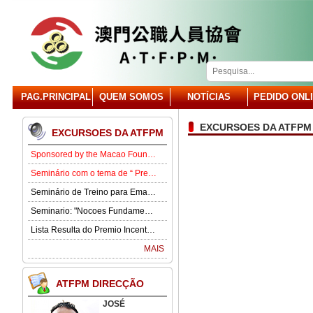
PAG.PRINCIPAL
QUEM SOMOS
NOTÍCIAS
PEDIDO ONL
EXCURSOES DA ATFPM
EXCURSOES DA ATFPM
Sponsored by the Macao Foundation, the Macau Civil Servants Association (ATFPM) will organize the “Job Opportunities for Youth Seminar” at 3:00 p.m. on 15 August in our Association . Our guest speaker is Lawmaker José Pereira Coutinho.
Seminário com o tema de “ Prevenção e Controlo da Gota” .
Seminário de Treino para Emagrecimento.
Seminario: "Nocoes Fundamentais de Direito Comercialde Macau: Regime das Sociedades Comerciais,Orgaos Sociais, Direitos e Obrigagoes dos Socios"
Lista Resulta do Premio Incentivo 2026
MAIS
ATFPM DIRECÇÃO
JOSÉ