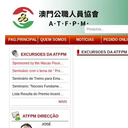
PAG.PRINCIPAL
QUEM SOMOS
NOTÍCIAS
PEDIDO ONL
EXCURSOES DA ATFPM
EXCURSOES DA ATFPM
Sponsored by the Macao Foundation, the Macau Civil Servants Association (ATFPM) will organize the “Job Opportunities for Youth Seminar” at 3:00 p.m. on 15 August in our Association . Our guest speaker is Lawmaker José Pereira Coutinho.
Seminário com o tema de “ Prevenção e Controlo da Gota” .
Seminário de Treino para Emagrecimento.
Seminario: "Nocoes Fundamentais de Direito Comercialde Macau: Regime das Sociedades Comerciais,Orgaos Sociais, Direitos e Obrigagoes dos Socios"
Lista Resulta do Premio Incentivo 2026
MAIS
ATFPM DIRECÇÃO
JOSÉ