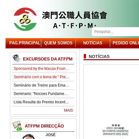
PAG.PRINCIPAL
QUEM SOMOS
NOTÍCIAS
PEDIDO ONL
NOTÍCIAS
EXCURSOES DA ATFPM
Sponsored by the Macao Foundation, the Macau Civil Servants Association (ATFPM) will organize the “Job Opportunities for Youth Seminar” at 3:00 p.m. on 15 August in our Association . Our guest speaker is Lawmaker José Pereira Coutinho.
Seminário com o tema de “ Prevenção e Controlo da Gota” .
Seminário de Treino para Emagrecimento.
Seminario: "Nocoes Fundamentais de Direito Comercialde Macau: Regime das Sociedades Comerciais,Orgaos Sociais, Direitos e Obrigagoes dos Socios"
Lista Resulta do Premio Incentivo 2026
MAIS
ATFPM DIRECÇÃO
JOSÉ