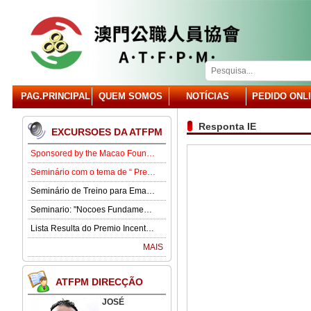
PAG.PRINCIPAL
QUEM SOMOS
NOTÍCIAS
PEDIDO ONL
Responta IE
EXCURSOES DA ATFPM
Sponsored by the Macao Foundation, the Macau Civil Servants Association (ATFPM) will organize the “Job Opportunities for Youth Seminar” at 3:00 p.m. on 15 August in our Association . Our guest speaker is Lawmaker José Pereira Coutinho.
Seminário com o tema de “ Prevenção e Controlo da Gota” .
Seminário de Treino para Emagrecimento.
Seminario: "Nocoes Fundamentais de Direito Comercialde Macau: Regime das Sociedades Comerciais,Orgaos Sociais, Direitos e Obrigagoes dos Socios"
Lista Resulta do Premio Incentivo 2026
MAIS
ATFPM DIRECÇÃO
JOSÉ