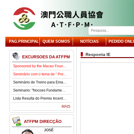
PAG.PRINCIPAL
QUEM SOMOS
NOTÍCIAS
PEDIDO ONL
Responta IE
EXCURSOES DA ATFPM
Sponsored by the Macao Foundation, the Macau Civil Servants Association (ATFPM) will organize the “Job Opportunities for Youth Seminar” at 3:00 p.m. on 15 August in our Association . Our guest speaker is Lawmaker José Pereira Coutinho.
Seminário com o tema de “ Prevenção e Controlo da Gota” .
Seminário de Treino para Emagrecimento.
Seminario: "Nocoes Fundamentais de Direito Comercialde Macau: Regime das Sociedades Comerciais,Orgaos Sociais, Direitos e Obrigagoes dos Socios"
Lista Resulta do Premio Incentivo 2026
MAIS
ATFPM DIRECÇÃO
JOSÉ